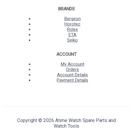
BRANDS
Bergeon
Horotec
Rolex
ETA
Seiko
ACCOUNT
My Account
Orders
Account Details
Payment Details
Copyright © 2026 Atime Watch Spare Parts and
Watch Tools