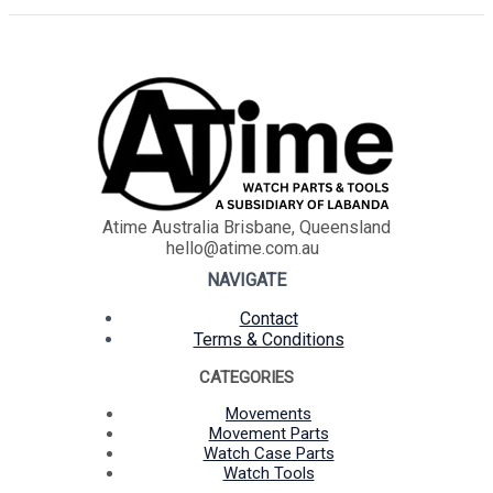
Atime Australia Brisbane, Queensland
hello@atime.com.au
NAVIGATE
Contact
Terms & Conditions
CATEGORIES
Movements
Movement Parts
Watch Case Parts
Watch Tools