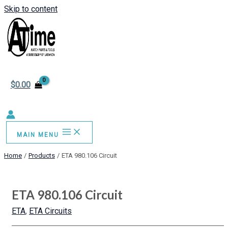
Skip to content
$
0.00
MAIN MENU
Home
Products
ETA 980.106 Circuit
ETA 980.106 Circuit
ETA
,
ETA Circuits