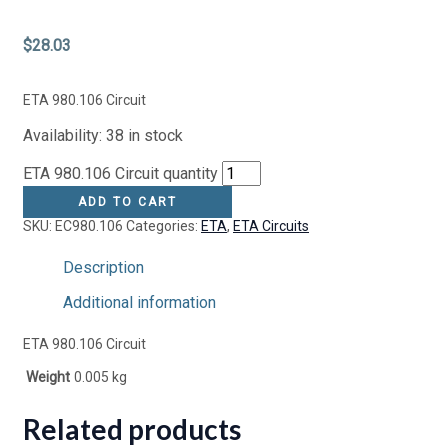
$
28.03
ETA 980.106 Circuit
Availability:
38 in stock
ETA 980.106 Circuit quantity
ADD TO CART
SKU:
EC980.106
Categories:
ETA
,
ETA Circuits
Description
Additional information
ETA 980.106 Circuit
Weight
0.005 kg
Related products