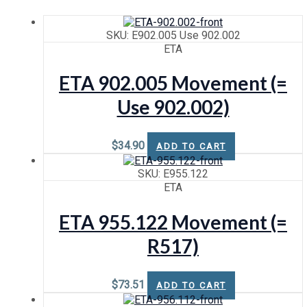
SKU: E902.005 Use 902.002
ETA
ETA 902.005 Movement (=
Use 902.002)
$
34.90
ADD TO CART
SKU: E955.122
ETA
ETA 955.122 Movement (=
R517)
$
73.51
ADD TO CART