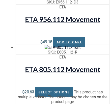
SKU: E956.112-D3
ETA
ETA 956.112 Movement
$
49.18
ADD TO CART
SKU: E805.112-R
ETA
ETA 805.112 Movement
$
20.63
This product has
SELECT OPTIONS
multiple variants. The options may be chosen on the
product page